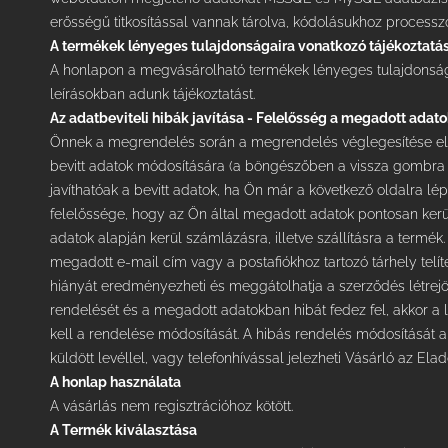
erősségű titkosítással vannak tárolva, kódolásukhoz processz
A termékek lényeges tulajdonságaira vonatkozó tájékoztatá
A honlapon a megvásárolható termékek lényeges tulajdonság
leírásokban adunk tájékoztatást.
Az adatbeviteli hibák javítása - Felelősség a megadott adat
Önnek a megrendelés során a megrendelés véglegesítése elő
bevitt adatok módosítására (a böngészőben a vissza gombra kat
javíthatóak a bevitt adatok, ha Ön már a következő oldalra lép
felelőssége, hogy az Ön által megadott adatok pontosan kerül
adatok alapján kerül számlázásra, illetve szállításra a termék.
megadott e-mail cím vagy a postafiókhoz tartozó tárhely telí
hiányát eredményezheti és meggátolhatja a szerződés létrejö
rendelését és a megadott adatokban hibát fedez fel, akkor a
kell a rendelése módosítását. A hibás rendelés módosítását
küldött levéllel, vagy telefonhívással jelezheti Vásárló az Elad
A honlap használata
A vásárlás nem regisztrációhoz kötött.
A Termék kiválasztása