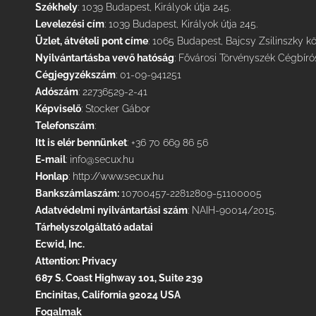
Székhely
: 1039 Budapest, Királyok útja 245.
Levelezési cím
: 1039 Budapest, Királyok útja 245.
Üzlet, átvételi pont címe
: 1065 Budapest, Bajcsy Zsilinszky kö
Nyilvántartásba vevő hatóság
: Fővárosi Törvényszék Cégbír
Cégjegyzékszám
: 01-09-941251
Adószám
: 22736529-2-41
Képviselő
: Stocker Gábor
Telefonszám
:
Itt is elér bennünket
: +36 70 669 86 56
E-mail
:
info@secux.hu
Honlap
:
http://www.secux.hu
Bankszámlaszám:
10700457-22812809-51100005
Adatvédelmi nyilvántartási szám
: NAIH-90014/2015.
Tárhelyszolgáltató adatai
Ecwid, Inc.
Attention: Privacy
687 S. Coast Highway 101, Suite 239
Encinitas, California 92024 USA
Fogalmak