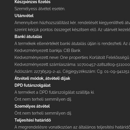
Készpénzes fizetés
Személyess átvétel esetén.
Utánvétel
Amennyiben házhozszállítást kér, rendelését kiegyenlítheti át
szerint kérjük pontos összeget készítsen elő. Az utánvét kezelé
Banki átutalás
A termékek ellenértékét banki átutalás útján is rendezheti. Az
Kedvezményezett bankja: CIB Bank
Kedvezményezett neve: One properties Korlátolt Felelősségű
Kedvezményezett számlaszáma: 10700457-22812809-51100
Adószám: 22736529-2-41, Cégjegyzékszám: Cg. 01-09-941251
Átvételi módok, átvételi díjak
DPD
futárszolgálat
A terméket a DPD futárszolgálat szállítja ki.
Önt nem terheli semmilyen díj.
Személyes átvétel
Önt nem terheli semmilyen díj.
Teljesítési határidő
A megrendelésre vonatkozóan az általános teljesítési határidő