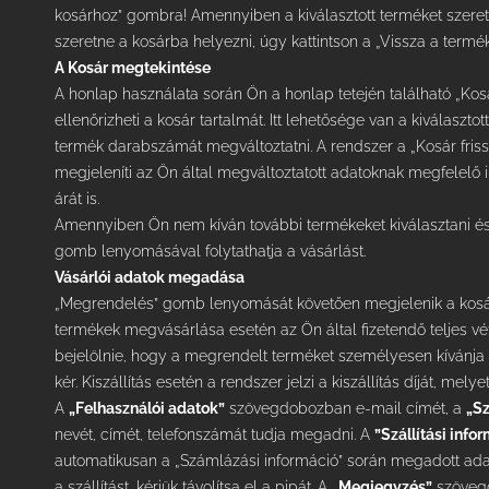
kosárhoz” gombra! Amennyiben a kiválasztott terméket szere
szeretne a kosárba helyezni, úgy kattintson a „Vissza a term
A Kosár megtekintése
A honlap használata során Ön a honlap tetején található „Kos
ellenőrizheti a kosár tartalmát. Itt lehetősége van a kiválasztot
termék darabszámát megváltoztatni. A rendszer a „Kosár fr
megjeleníti az Ön által megváltoztatott adatoknak megfelelő i
árát is.
Amennyiben Ön nem kíván további termékeket kiválasztani és
gomb lenyomásával folytathatja a vásárlást.
Vásárlói adatok megadása
„Megrendelés” gomb lenyomását követően megjelenik a kosár ta
termékek megvásárlása esetén az Ön által fizetendő teljes vét
bejelölnie, hogy a megrendelt terméket személyesen kívánja át
kér. Kiszállítás esetén a rendszer jelzi a kiszállítás díját, me
A
„Felhasználói adatok”
szövegdobozban e-mail címét, a
„Sz
nevét, címét, telefonszámát tudja megadni. A
”Szállítási info
automatikusan a „Számlázási információ” során megadott adat
a szállítást, kérjük távolítsa el a pipát. A
„Megjegyzés”
szöveg