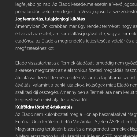
legfeljebb 30 nap. Az Eladó késedelme esetén a Vevő jogosult
póthatáridőn belül nem teljesít, a Vevő jogosult a szerződéstől 
Jogfenntartás, tulajdonjogi kikötés
Amennyiben Ön korábban már úgy rendelt terméket, hogy azt a
értve azt az esetet, amikor elállási jogával élt), vagy a Termé
eladóhoz, az Eladó a megrendelés teljesítését a vételár és a s
megfizetéséhez köti.
Eladó visszatarthatja a Termék átadását, ameddig nem győződ
sikeresen megtörtént az elektronikus fizetési megoldás használ
átutalással fizetett termék esetén Vásárló a tagállama szerint
átváltás, valamint a banki jutalékok, költségek miatt Eladó n
szállítási díj összegét). Amennyiben a Termék ára nem került t
kiegészítésére hívhatja fel a Vásárlót.
Külföldre történő értékesítés
Az Eladó nem különbözteti meg a Honlap használatával Magya
Európai Unió területén belüli Vásárókat. A jelen ÁSZF eltérő
Magyarország területén biztosítja a megrendelt termékek kiszál
A Magyarországon kívüli vásárlásra is jelen ÁSZF rendelkezé