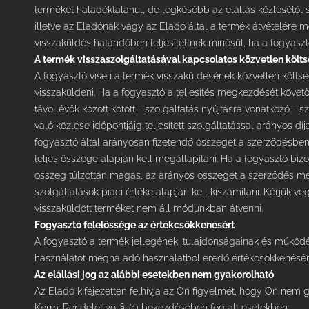
Copyright 2022 One Properties
terméket haladéktalanul, de legkésőbb az elállás közlésétől 
Kft.
illetve az Eladónak vagy az Eladó által a termék átvételére
visszaküldés határidőben teljesítettnek minősül, ha a fogyasztó
A termék visszaszolgáltatásával kapcsolatos közvetlen költ
A fogyasztó viseli a termék visszaküldésének közvetlen költsé
visszaküldeni. Ha a fogyasztó a teljesítés megkezdését követ
távollévők között kötött - szolgáltatás nyújtásra vonatkozó - 
való közlése időpontjáig teljesített szolgáltatással arányos dí
fogyasztó által arányosan fizetendő összeget a szerződésben 
teljes összege alapján kell megállapítani. Ha a fogyasztó bizo
összeg túlzottan magas, az arányos összeget a szerződés meg
szolgáltatások piaci értéke alapján kell kiszámítani. Kérjük 
visszaküldött terméket nem áll módunkban átvenni.
Fogyasztó felelőssége az értékcsökkenésért
A fogyasztó a termék jellegének, tulajdonságainak és műkö
Elküld
használatot meghaladó használatból eredő értékcsökkenésért 
Az elállási jog az alábbi esetekben nem gyakorolható
Az Eladó kifejezetten felhívja az Ön figyelmét, hogy Ön nem gya
Powered by 1data Solutions
Korm. Rendelet 29. §. (1) bekezdésében foglalt esetekben: