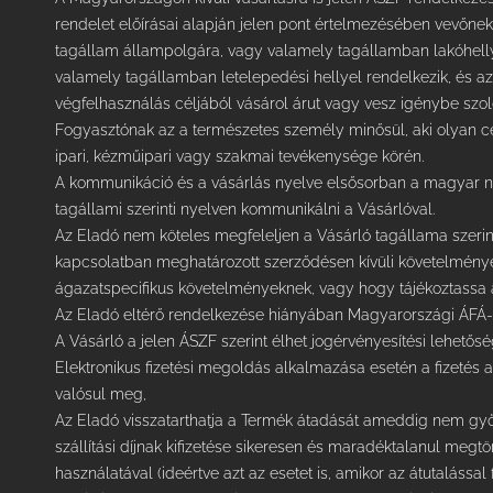
rendelet előírásai alapján jelen pont értelmezésében vevőnek
tagállam állampolgára, vagy valamely tagállamban lakóhellye
valamely tagállamban letelepedési hellyel rendelkezik, és az
végfelhasználás céljából vásárol árut vagy vesz igénybe szolg
Fogyasztónak az a természetes személy minősül, aki olyan cél
ipari, kézműipari vagy szakmai tevékenysége körén.
A kommunikáció és a vásárlás nyelve elsősorban a magyar ny
tagállami szerinti nyelven kommunikálni a Vásárlóval.
Az Eladó nem köteles megfeleljen a Vásárló tagállama szerint
kapcsolatban meghatározott szerződésen kívüli követelmény
ágazatspecifikus követelményeknek, vagy hogy tájékoztassa a
Az Eladó eltérő rendelkezése hiányában Magyarországi ÁFÁ
A Vásárló a jelen ÁSZF szerint élhet jogérvényesítési lehetősé
Elektronikus fizetési megoldás alkalmazása esetén a fizetés
valósul meg,
Az Eladó visszatarthatja a Termék átadását ameddig nem győ
szállítási díjnak kifizetése sikeresen és maradéktalanul megtö
használatával (ideértve azt az esetet is, amikor az átutalással