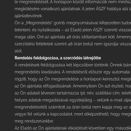
le megrendelését. A honlapon közölt információk nem minősü
megkötésére vonatkozó ajánlatnak. A jelen ÁSZF hatálya alá
ajánlattevőnek.
Ön a „Megrendelés” gomb megnyomásával kifejezetten tudomá
tekinteni, és nyilatkozata – az Eladó jelen ÁSZF szerinti vissza
maga után. Önt az ajánlata 48 órás időtartamban köti. Amenny
szerződési feltételek szerint 48 órán belül nem igazolja vissz
alól.
Rendelés feldolgozása, a szerződés létrejötte
A rendelések feldolgozása két lépcsőben történik. Önnek bá
megrendelés leadására. A rendelésről először egy automata v
rögzíti, hogy az Ön megrendelése a honlapon keresztül megé
az Ön ajánlata elfogadásának. Amennyiben Ön azt észleli, ho
az Ön adatait tévesen tartalmazza (pl. név, szállítási cím, tel
helyes adatok megadásával egyidejűleg – velünk e-mail útjá
megrendelésétől számított 24 órán belül nem kapja meg az au
vegye fel velünk a kapcsolatot, mert elképzelhető, hogy meg
meg rendszerünkbe.
Az Eladó az Ön ajánlatának elküldését követően egy második e