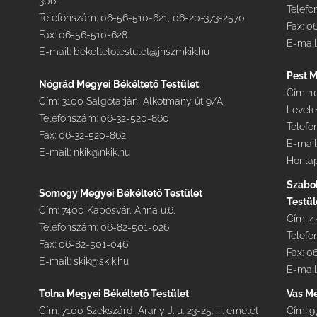
306.
Telefo
Telefonszám: 06-56-510-621, 06-20-373-2570
Fax: 0
Fax: 06-56-510-628
E-mail
E-mail:
bekeltetotestulet@jnszmkik.hu
Pest M
Nógrád Megyei Békéltető Testület
Cím: 1
Cím: 3100 Salgótarján, Alkotmány út 9/A.
Levele
Telefonszám: 06-32-520-860
Telefo
Fax: 06-32-520-862
E-mail
E-mail:
nkik@nkik.hu
Honlap
Szabo
Somogy Megyei Békéltető Testület
Testül
Cím: 7400 Kaposvár, Anna u.6.
Cím: 4
Telefonszám: 06-82-501-026
Telefo
Fax: 06-82-501-046
Fax: 0
E-mail:
skik@skik.hu
E-mail
Tolna Megyei Békéltető Testület
Vas Me
Cím: 7100 Szekszárd, Arany J. u. 23-25. III. emelet
Cím: 9