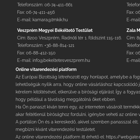
Telefonszám: 06-74-411-661
Telefo
Fax: 06-74-411-456
Fax: 0
E-mail:
kamara@tmkik.hu
E-mail
Veszprém Megyei Békéltető Testület
Zala M
Cím: 8200 Veszprém, Radnóti tér 1. földszint 115-116.
Cím: 8
Telefonszám: +36-88-814-121
Telefo
Fax: 06-88-412-150
Fax: 0
E-mail:
info@bekeltetesveszprem.hu
E-mail
Online vitarendezési platform
Az Európai Bizottság létrehozott egy honlapot, amelybe a fog
lehetőségük nyílik arra, hogy online vásárláshoz kapcsolódó 
kérelem kitöltésével, elkerülve a bírósági eljárást. Így a fogya
hogy például a távolság meggátolná őket ebben.
Ha Ön panaszt kíván tenni egy, az interneten vásárolt termék
akar feltétlenül bírósághoz fordulni, igénybe veheti az online
A portálon Ön és a kereskedő, akivel szemben panasszal élt,
megbízni kívánt vitarendezési testületet.
Az online vitarendezési platform itt érhető el:
https://webgate