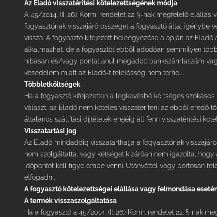
Az Eladó visszatérítési kötelezettségének módja
A 45/2014. (II. 26.) Korm. rendelet 22. §-nak megfelelő elállá
fogyasztónak visszajáró összeget a fogyasztó által igénybe v
vissza. A fogyasztó kifejezett beleegyezése alapján az Eladó a
alkalmazhat, de a fogyasztót ebből adódóan semmilyen többle
hibásan és/vagy pontatlanul megadott bankszámlaszám vagy
késedelem miatt az Eladó-t felelősség nem terheli.
Többletköltségek
Ha a fogyasztó kifejezetten a legkevésbé költséges szokásos 
választ, az Eladó nem köteles visszatéríteni az ebből eredő töb
általános szállítási díjtételek erejéig áll fenn visszatérítési köt
CÉGINFORMÁCIÓ
TUDNIVALÓK
Visszatartási jog
Az Eladó mindaddig visszatarthatja a fogyasztónak visszajáró
Általános Szerződési feltételek
secux.hu
nem szolgáltatta, vagy kétséget kizáróan nem igazolta, hogy a
időpontot kell figyelembe venni. Utánvéttel vagy portósan 
Adatvédelmi Nyilatkozat
A SecuX termékek magyarországi
képviselete
elfogadni.
A fogyasztó kötelezettségei elállása vagy felmondása eseté
info(@)secux(.)hu
A termék visszaszolgáltatása
+36 70 669 86 56
Ha a fogyasztó a 45/2014. (II. 26.) Korm. rendelet 22. §-nak me