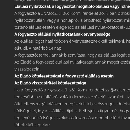
Elállási nyilatkozat, a fogyasztót megillető elállási vagy fel
A fogyasztó a 45/2014. (II. 26.) Korm. rendelet 20. §-ban bizto
nyilatkozat útján, vagy a honlapról is letölthető nyilatkozat-m
történő elállás esetén elegendő az elállási nyilatkozatot elkül
A fogyasztó elállási nyilatkozatának érvényessége
Az elállási jogot határidőben érvényesítettnek kell tekinteni, 
elküldi. A határidő 14 nap.
A fogyasztót terheli annak bizonyítása, hogy az elállás jogá
Az Eladó a fogyasztó elállási nyilatkozatát annak megérkezé
visszaigazolni.
Az Eladó kötelezettségei a fogyasztó elállása esetén
Az Eladó visszatérítési kötelezettsége
Ha a fogyasztó a 45/2014. (II. 26.) Korm. rendelet 22. §-nak me
legkésőbb az elállásról való tudomásszerzésétől számított tiz
által ellenszolgáltatásként megfizetett teljes összeget, ideért
költségeket, így a szállítási díjat is. Felhívjuk a figyelmét, h
legkevésbé költséges szokásos fuvarozási módtól eltérő fuva
többletköltségekre.