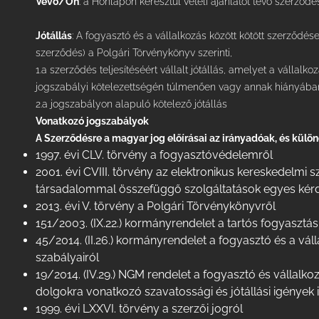
Vevő/Ön
: a Honlapon keresztül vételi ajánlatot tevő szerződ
Jótállás
: A fogyasztó és a vállalkozás között kötött szerződés
szerződés) a Polgári Törvénykönyv szerinti,
1.a szerződés teljesítéséért vállalt jótállás, amelyet a vállalk
jogszabályi kötelezettségén túlmenően vagy annak hiányában 
2.a jogszabályon alapuló kötelező jótállás
Vonatkozó jogszabályok
A Szerződésre a magyar jog előírásai az irányadóak, és külö
1997. évi CLV. törvény a fogyasztóvédelemről
2001. évi CVIII. törvény az elektronikus kereskedelmi 
társadalommal összefüggő szolgáltatások egyes kérd
2013. évi V. törvény a Polgári Törvénykönyvről
151/2003. (IX.22.) kormányrendelet a tartós fogyasztás
45/2014. (II.26.) kormányrendelet a fogyasztó és a vál
szabályairól
19/2014. (IV.29.) NGM rendelet a fogyasztó és vállalko
dolgokra vonatkozó szavatossági és jótállási igények i
1999. évi LXXVI. törvény a szerzői jogról