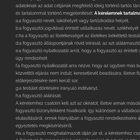
adatoknak az adat céljának megfelelő ideig történő tartós táro
és tartalommal történő megjelenítését.
A kérelemnek tartalma
a.a fogyasztó nevét, lakóhelyét vagy tartózkodási helyét,
b.a fogyasztói jogvitával érintett vállalkozás nevét, székhelyét 
c.ha a fogyasztó az illetékességet az illetékes békéltető testü
d.a fogyasztó álláspontjának rövid leírását, az azt alátámasztó
e.a fogyasztó nyilatkozatát arról, hogy a fogyasztó az érintett
ügy rendezését
f.a fogyasztó nyilatkozatát arra nézve, hogy az ügyben más b
közvetítői eljárás nem indult, keresetlevél beadására, illetve
előterjesztésére nem került sor,
g.a testület döntésére irányuló indítványt,
h.a fogyasztó aláírását.
A kérelemhez csatolni kell azt az okiratot, illetve annak másol
fogyasztó bizonyítékként hivatkozik, így különösen a vállalkoz
elutasításáról, ennek hiányában a fogyasztó rendelkezésére ál
egyeztetés megkísérléséről.
Ha a fogyasztó meghatalmazott útján jár el, a kérelemhez csa