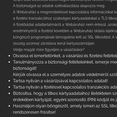
A biztonságot az adatok szétválasztása alapozza meg.
A Webáruház a megrendeléssel kapcsolatos információkat kap
a fizetési tranzakcióhoz szükséges kártyaadatokat a TLS titkosít
A fizetőoldal adattartalmáról a Webáruház nem értesül, azokat 
eredményéről a fizetést követően a Webáruház oldala tájékozta
böngésző programjának támogatnia kell az SSL titkosítást. A vás
összeg azonnal zárolásra kerül kártyaszámláján.
Védje magát: mire figyeljen a vásárláskor?
Olvassa el ismertetőnket, a
vásárlási és fizetési feltétel
Tanulmányozza a biztonsági feltételeinket, ismerje m
biztonságát!
Kérjük olvassa el
a személyes adatok védelméről szól
Tartsa nyilván a vásárlásával kapcsolatos adatait!
Tartsa nyilván a fizetéssel kapcsolatos tranzakciós adat
Biztosítsa, hogy a titkos kártyaadataihoz illetéktelen
érdekében kártyáját, egyéni azonosító (PIN) kódját és 
Használjon olyan böngészőt, amely ismeri az SSL titk
rendszeresen frissítse!