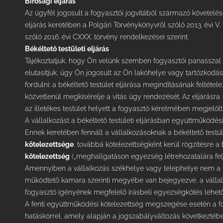
Bírósági eljárás
Az ügyfél jogosult a fogyasztói jogvitából származó követelés
eljárás keretében a Polgári Törvénykönyvről szóló 2013. évi V.
szóló 2016. évi CXXX. törvény rendelkezései szerint.
Békéltető testületi eljárás
Tájékoztatjuk, hogy Ön velünk szemben fogyasztói panasszal
elutasítjuk, úgy Ön jogosult az Ön lakóhelye vagy tartózkodási 
fordulni: a békéltető testület eljárása megindításának feltétele
közvetlenül megkísérelje a vitás ügy rendezését. Az eljárásra 
az illetékes testület helyett a fogyasztó kérelmében megjelölt b
A vállalkozást a békéltető testületi eljárásban együttműködési 
Ennek keretében fennáll a vállalkozásoknak a békéltető testül
kötelezettsége
, továbbá kötelezettségként kerül rögzítésre a b
kötelezettség
(„meghallgatáson egyezség létrehozatalára feljo
Amennyiben a vállalkozás székhelye vagy telephelye nem a ter
működtető kamara szerinti megyébe van bejegyezve, a válla
fogyasztó igényének megfelelő írásbeli egyezségkötés lehetős
A fenti együttműködési kötelezettség megszegése esetén a f
hatáskörrel, amely alapján a jogszabályváltozás következtéb