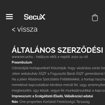
RÓLUNK
TERMÉKEK
BLOG
< vissza
KAPCSOLAT
ÁLTALÁNOS SZERZŐDÉSI 
www.secux.hu
- hatályos ettől a naptól: 2021-12-06
Preambulum
Üdvözöljük honlapunkon! Köszönjük, hogy vásárlása során be
Jelen
webáruház ÁSZF
a Fogyasztó Barát ÁSZF generátorral k
Ha a jelen Általános Szerződési Feltételekkel, a honlap haszn
menetével kapcsolatban kérdése merült fel, vagy amennyibe
megbeszélni, úgy kérjük, vegye fel munkatársunkkal a kapcs
Impresszum: a Szolgáltató (Eladó, Vállalkozás) adatai
Név
: One properties Korlátolt Felelősségű Társaság