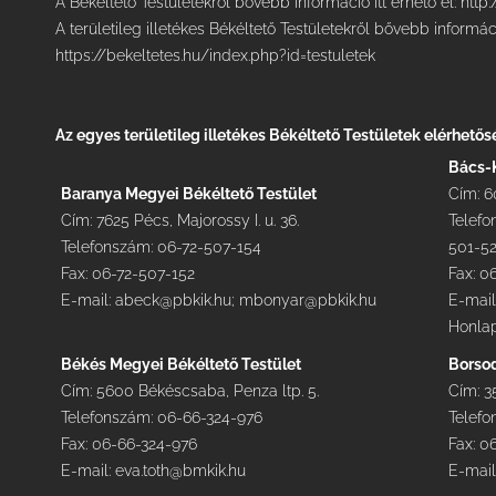
A Békéltető Testületekről bővebb információ itt érhető el:
http
A területileg illetékes Békéltető Testületekről bővebb információ
https://bekeltetes.hu/index.php?id=testuletek
Az egyes területileg illetékes Békéltető Testületek elérhetős
Bács-K
Baranya Megyei Békéltető Testület
Cím: 6
Cím: 7625 Pécs, Majorossy I. u. 36.
Telefo
Telefonszám: 06-72-507-154
501-5
Fax: 06-72-507-152
Fax: 0
E-mail:
abeck@pbkik.hu
;
mbonyar@pbkik.hu
E-mail
Honlap
Békés Megyei Békéltető Testület
Borso
Cím: 5600 Békéscsaba, Penza ltp. 5.
Cím: 35
Telefonszám: 06-66-324-976
Telef
Fax: 06-66-324-976
Fax: 0
E-mail:
eva.toth@bmkik.hu
E-mail