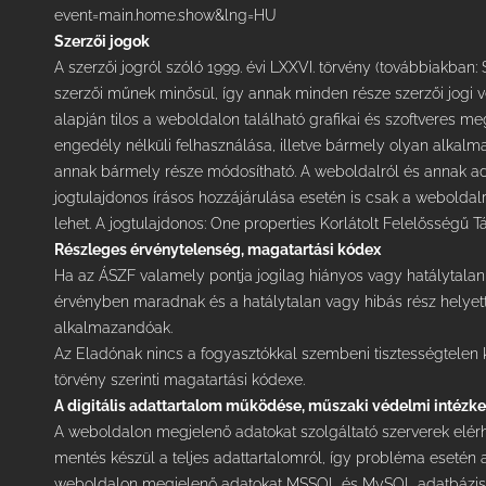
event=main.home.show&lng=HU
Szerzői jogok
A szerzői jogról szóló 1999. évi LXXVI. törvény (továbbiakban: 
szerzői műnek minősül, így annak minden része szerzői jogi véd
alapján tilos a weboldalon található grafikai és szoftveres 
engedély nélküli felhasználása, illetve bármely olyan alkal
annak bármely része módosítható. A weboldalról és annak ad
jogtulajdonos írásos hozzájárulása esetén is csak a weboldalra
lehet. A jogtulajdonos: One properties Korlátolt Felelősségű 
Részleges érvénytelenség, magatartási kódex
Ha az ÁSZF valamely pontja jogilag hiányos vagy hatálytalan,
érvényben maradnak és a hatálytalan vagy hibás rész helyet
alkalmazandóak.
Az Eladónak nincs a fogyasztókkal szembeni tisztességtelen k
törvény szerinti magatartási kódexe.
A digitális adattartalom működése, műszaki védelmi intézk
A weboldalon megjelenő adatokat szolgáltató szerverek elérh
mentés készül a teljes adattartalomról, így probléma esetén az
weboldalon megjelenő adatokat MSSQL és MySQL adatbázisba