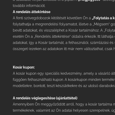
további információt.
A rendelés áttekintése
A fenti szövegdobozok kitöltését követően Ön a
„Folytatás a 
folytathatja a megrendelési folyamatot, illetve a „Mégsem” gom
bevitt adatokat, és visszaléphet a Kosár tartalmához. A „Folyt
esetén Ön a „Rendelés áttekintése” oldalra érkezik. Itt látha
adatokat, így a Kosár tartalmát, a felhasználói, számlázási és 
összeget (ezeken az adatokon itt már nem változtathat, csak h
Kosár kupon:
A kosár kupon egy speciális kedvezmény, amely a vásárló álta
függően felhasználható kupon. A kosárkupon minden termékre
modellekre, bontott, teszt készülékekre és az utolsó darabokr
A rendelés véglegesítése (ajánlattétel)
Amennyiben Ön meggyőződött arról, hogy a kosár tartalma me
termékeknek, valamint az Ön adatai helyesen szerepelnek, úg