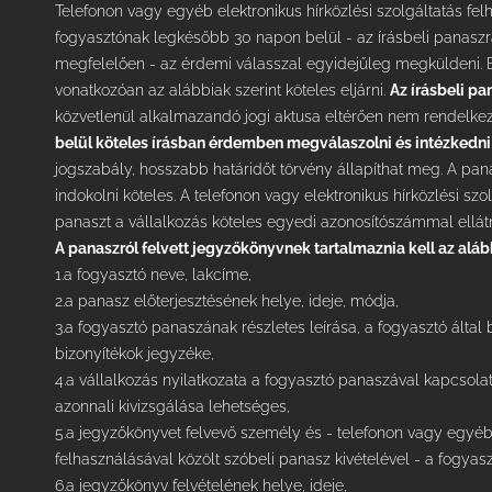
Telefonon vagy egyéb elektronikus hírközlési szolgáltatás fel
fogyasztónak legkésőbb 30 napon belül - az írásbeli panaszr
megfelelően - az érdemi válasszal egyidejűleg megküldeni.
vonatkozóan az alábbiak szerint köteles eljárni.
Az írásbeli pa
közvetlenül alkalmazandó jogi aktusa eltérően nem rendelkez
belül köteles írásban érdemben megválaszolni és intézkedni 
jogszabály, hosszabb határidőt törvény állapíthat meg. A panas
indokolni köteles. A telefonon vagy elektronikus hírközlési szo
panaszt a vállalkozás köteles egyedi azonosítószámmal ellátn
A panaszról felvett jegyzőkönyvnek tartalmaznia kell az aláb
1.a fogyasztó neve, lakcíme,
2.a panasz előterjesztésének helye, ideje, módja,
3.a fogyasztó panaszának részletes leírása, a fogyasztó álta
bizonyítékok jegyzéke,
4.a vállalkozás nyilatkozata a fogyasztó panaszával kapcsol
azonnali kivizsgálása lehetséges,
5.a jegyzőkönyvet felvevő személy és - telefonon vagy egyéb e
felhasználásával közölt szóbeli panasz kivételével - a fogyasz
6.a jegyzőkönyv felvételének helye, ideje,