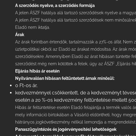
A szerződés nyelve, a szerződés formája
A jelen ÁSZF hatálya alá tartozó szerződések nyelve a magya
A jelen ÁSZF hatálya alá tartozó szerződések nem minősülnek
Eladó nem iktatja.
Árak
Az árak forintban értendők, tartalmazzák a 27%-os áfát. Nem 
üzletpolitikai okból az Eladó az árakat módosítsa. Az árak m
szerződésekre. Amennyiben Eladó az árat hibásan tüntette fe
szerződést még nem kötöttek a felek, úgy az ÁSZF „Eljárás hibá
Eljárás hibás ár esetén
Nyilvánvalóan hibásan feltüntetett árnak minősül:
0 Ft-os ár,
kedvezménnyel csökkentett, de a kedvezményt tévesen 
esetén a 20 %-os kedvezmény feltüntetése mellett 500 F
Hibás ár feltüntetése esetén Eladó felajánlja a termék valós
mely információ birtokában a Vásárló eldöntheti, hogy megr
hátrányos jogkövetkezmény nélkül lemondja a megrendelést.
Panaszügyintézés és jogérvényesítési lehetőségek