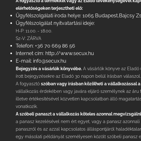
A fogyasztó a termékkel vagy az Eladó tevékenységével kapc
elérhetőségeken terjesztheti elő:
Ügyfélszolgálati iroda helye: 1065 Budapest,Bajcsy Zsi
Ügyfélszolgálat nyitvatartási ideje:
H-P: 11.00. - 18.00.
Sz-V: ZÁRVA
Telefon: +36 70 669 86 56
Internet cím:
http://www.secux.hu
E-mail:
info@secux.hu
Bejegyzés a vásárlók könyvébe.
A vásárlók könyve az Eladó ü
írott bejegyzésekre az Eladó 30 napon belül írásban válaszol.
A fogyasztó
szóban vagy írásban közölheti a vállalkozással 
vállalkozás érdekében vagy javára eljáró személynek az áru 
illetve értékesítésével közvetlen kapcsolatban álló magatar
vonatkozik.
A szóbeli panaszt a vállalkozás köteles azonnal megvizsgálni
a panasz kezelésével nem ért egyet, vagy a panasz azonnali 
panaszról és az azzal kapcsolatos álláspontjáról haladéktala
egy másolati példányát személyesen közölt szóbeli panasz e