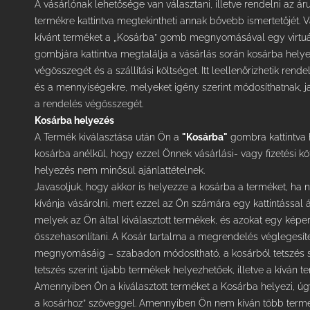
A vásárlónak lehetősége van választani, illetve rendelni az áru
termékre kattintva megtekintheti annak bővebb ismertetőjét.
kívánt terméket a „Kosárba” gomb megnyomásával egy virtuál
gombjára kattintva megtalálja a vásárlás során kosárba helye
végösszegét és a szállítási költséget. Itt leellenőrizhetik rend
és a mennyiségekre, melyeket igény szerint módosíthatnak, jav
a rendelés végösszegét.
Kosárba helyezés
A Termék kiválasztása után Ön a
"Kosárba"
gombra kattintva 
kosárba anélkül, hogy ezzel Önnek vásárlási- vagy fizetési k
helyezés nem minősül ajánlattételnek.
Javasoljuk, hogy akkor is helyezze a kosárba a terméket, ha
kívánja vásárolni, mert ezzel az Ön számára egy kattintással á
melyek az Ön által kiválasztott termékek, és azokat egy képe
összehasonlítani. A Kosár tartalma a megrendelés véglegesít
megnyomásáig – szabadon módosítható, a kosárból tetszés sze
tetszés szerint újabb termékek helyezhetőek, illetve a kíván
Amennyiben Ön a kiválasztott terméket a Kosárba helyezi, úg
a kosárhoz” szöveggel. Amennyiben Ön nem kíván több terméke