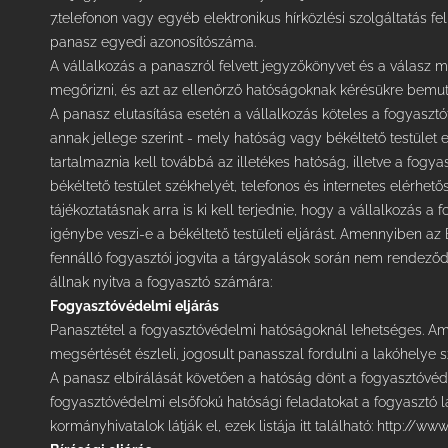
7.telefonon vagy egyéb elektronikus hírközlési szolgáltatás f
panasz egyedi azonosítószáma.
A vállalkozás a panaszról felvett jegyzőkönyvet és a válasz 
megőrizni, és azt az ellenőrző hatóságoknak kérésükre bemuta
A panasz elutasítása esetén a vállalkozás köteles a fogyasztót
annak jellege szerint - mely hatóság vagy békéltető testület 
tartalmaznia kell továbbá az illetékes hatóság, illetve a fogya
békéltető testület székhelyét, telefonos és internetes elérhető
tájékoztatásnak arra is ki kell terjednie, hogy a vállalkozás 
igénybe veszi-e a békéltető testületi eljárást. Amennyiben az
fennálló fogyasztói jogvita a tárgyalások során nem rendeződ
állnak nyitva a fogyasztó számára:
Fogyasztóvédelmi eljárás
Panasztétel a fogyasztóvédelmi hatóságoknál lehetséges. Am
megsértését észleli, jogosult panasszal fordulni a lakóhelye 
A panasz elbírálását követően a hatóság dönt a fogyasztóvédel
fogyasztóvédelmi elsőfokú hatósági feladatokat a fogyasztó la
kormányhivatalok látják el, ezek listája itt található:
http://www