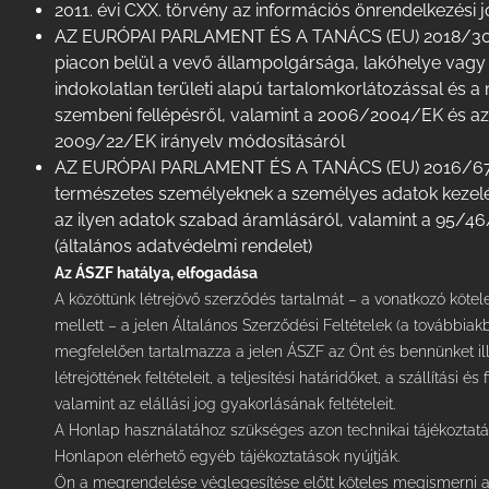
2011. évi CXX. törvény az információs önrendelkezési 
AZ EURÓPAI PARLAMENT ÉS A TANÁCS (EU) 2018/302 R
piacon belül a vevő állampolgársága, lakóhelye vagy 
indokolatlan területi alapú tartalomkorlátozással és
szembeni fellépésről, valamint a 2006/2004/EK és az
2009/22/EK irányelv módosításáról
AZ EURÓPAI PARLAMENT ÉS A TANÁCS (EU) 2016/679 R
természetes személyeknek a személyes adatok kezelé
az ilyen adatok szabad áramlásáról, valamint a 95/46
(általános adatvédelmi rendelet)
Az ÁSZF hatálya, elfogadása
A közöttünk létrejövő szerződés tartalmát – a vonatkozó köte
mellett – a jelen Általános Szerződési Feltételek (a további
megfelelően tartalmazza a jelen ÁSZF az Önt és bennünket ill
létrejöttének feltételeit, a teljesítési határidőket, a szállítási és
valamint az elállási jog gyakorlásának feltételeit.
A Honlap használatához szükséges azon technikai tájékoztatá
Honlapon elérhető egyéb tájékoztatások nyújtják.
Ön a megrendelése véglegesítése előtt köteles megismerni a 