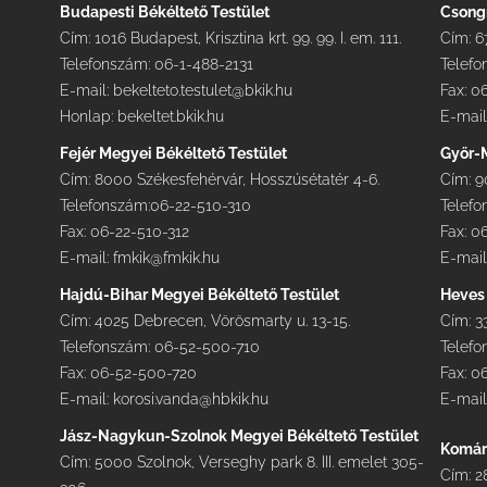
Budapesti Békéltető Testület
Csong
Cím: 1016 Budapest, Krisztina krt. 99. 99. I. em. 111.
Cím: 67
Telefonszám: 06-1-488-2131
Telefo
E-mail:
bekelteto.testulet@bkik.hu
Fax: 0
Honlap:
bekeltet.bkik.hu
E-mail
Fejér Megyei Békéltető Testület
Győr-
Cím: 8000 Székesfehérvár, Hosszúsétatér 4-6.
Cím: 9
Telefonszám:06-22-510-310
Telefo
Fax: 06-22-510-312
Fax: 0
E-mail:
fmkik@fmkik.hu
E-mail
Hajdú-Bihar Megyei Békéltető Testület
Heves 
Cím: 4025 Debrecen, Vörösmarty u. 13-15.
Cím: 3
Telefonszám: 06-52-500-710
Telefo
Fax: 06-52-500-720
Fax: 0
E-mail:
korosi.vanda@hbkik.hu
E-mail
Jász-Nagykun-Szolnok Megyei Békéltető Testület
Komár
Cím: 5000 Szolnok, Verseghy park 8. III. emelet 305-
Cím: 2