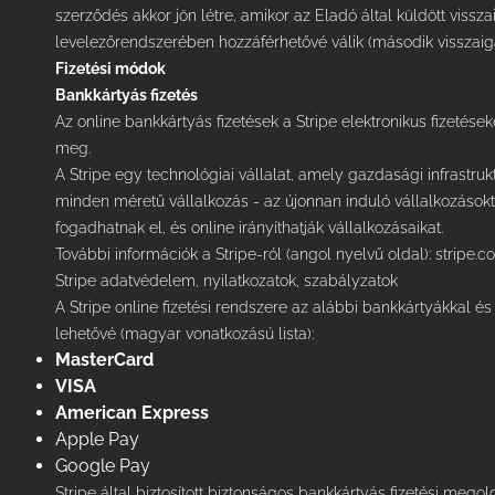
szerződés akkor jön létre, amikor az Eladó által küldött viss
levelezőrendszerében hozzáférhetővé válik (második visszaig
Fizetési módok
Bankkártyás fizetés
Az online bankkártyás fizetések a Stripe elektronikus fizetése
meg.
A Stripe egy technológiai vállalat, amely gazdasági infrastruk
minden méretű vállalkozás - az újonnan induló vállalkozásoktól
fogadhatnak el, és online irányíthatják vállalkozásaikat.
További információk a Stripe-ról (angol nyelvű oldal):
stripe.c
Stripe adatvédelem, nyilatkozatok, szabályzatok
A Stripe online fizetési rendszere az alábbi bankkártyákkal és d
lehetővé (magyar vonatkozású lista):
MasterCard
VISA
American Express
Apple Pay
Google Pay
Stripe által biztosított biztonságos bankkártyás fizetési mego