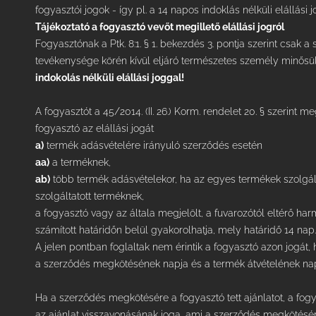
fogyasztói jogok - így pl. a 14 napos indoklás nélküli elállási 
Tájékoztató a fogyasztó vevőt megillető elállási jogról
Fogyasztónak a Ptk. 8:1. § 1. bekezdés 3. pontja szerint csak a
tevékenysége körén kívül eljáró természetes személy minősül
indokolás nélküli elállási joggal!
A fogyasztót a 45/2014. (II. 26.) Korm. rendelet 20. § szerint meg
fogyasztó az elállási jogát
a)
termék adásvételére irányuló szerződés esetén
aa)
a terméknek,
ab)
több termék adásvételekor, ha az egyes termékek szolgálta
szolgáltatott terméknek,
a fogyasztó vagy az általa megjelölt, a fuvarozótól eltérő har
számított határidőn belül gyakorolhatja, mely határidő 14 nap.
A jelen pontban foglaltak nem érintik a fogyasztó azon jogát,
a szerződés megkötésének napja és a termék átvételének napj
Ha a szerződés megkötésére a fogyasztó tett ajánlatot, a fog
az ajánlat visszavonásának joga, ami a szerződés megkötésére 