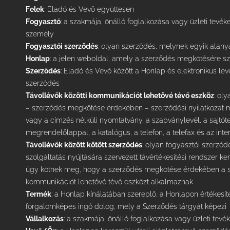
Felek
: Eladó és Vevő együttesen
Fogyasztó
: a szakmája, önálló foglalkozása vagy üzleti tevé
személy
Fogyasztói szerződés
: olyan szerződés, melynek egyik alan
Honlap
: a jelen weboldal, amely a szerződés megkötésére sz
Szerződés
: Eladó és Vevő között a Honlap és elektronikus lev
szerződés
Távollévők közötti kommunikációt lehetővé tévő eszköz
: ol
– szerződés megkötése érdekében – szerződési nyilatkozat me
vagy a címzés nélküli nyomtatvány, a szabványlevél, a sajtót
megrendelőlappal, a katalógus, a telefon, a telefax és az inte
Távollévők között kötött szerződés
: olyan fogyasztói szerződ
szolgáltatás nyújtására szervezett távértékesítési rendszer ker
úgy kötnek meg, hogy a szerződés megkötése érdekében a sze
kommunikációt lehetővé tévő eszközt alkalmaznak
Termék
: a Honlap kínálatában szereplő, a Honlapon értékesí
forgalomképes ingó dolog, mely a Szerződés tárgyát képezi
Vállalkozás
: a szakmája, önálló foglalkozása vagy üzleti te