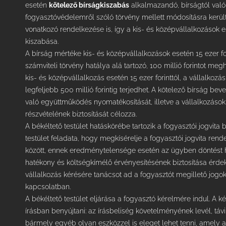
esetén
kötelező bírságkiszabás
alkalmazandó, bírságtól való 
fogyasztóvédelemről szóló törvény mellett módosításra került
vonatkozó rendelkezése is, így a kis- és középvállalkozások
kiszabása.
A bírság mértéke kis- és középvállalkozások esetén 15 ezer for
számviteli törvény hatálya alá tartozó, 100 millió forintot m
kis- és középvállalkozás esetén 15 ezer forinttól, a vállalkoz
legfeljebb 500 millió forintig terjedhet. A kötelező bírság bev
való együttműködés nyomatékosítását, illetve a vállalkozásokna
részvételének biztosítását célozza.
A békéltető testület hatáskörébe tartozik a fogyasztói jogvita 
testület feladata, hogy megkísérelje a fogyasztói jogvita ren
között, ennek eredménytelensége esetén az ügyben döntést h
hatékony és költségkímélő érvényesítésének biztosítása érdek
vállalkozás kérésére tanácsot ad a fogyasztót megillető jogok
kapcsolatban.
A békéltető testület eljárása a fogyasztó kérelmére indul. A k
írásban benyújtani: az írásbeliség követelményének levél, távi
bármely egyéb olyan eszközzel is eleget lehet tenni, amely a