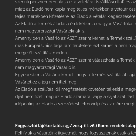
szerinti pénznemben utalja el a vételárat (szállítási díjat) és a
miatt az Eladó nem kapja meg teljes mértékben a vételár ös
teljes mértékben kifizetésre, az Eladó a vételár kiegészítésére 
Az Eladó a Termék átadása érdekében a magyar Vásárlókat meg
nem magyarországi Vásárlóknak is.
Amennyiben a Vásárló az ÁSZF szerint kérheti a Termék száll
más Európai Uniós tagállam területére, ezt kérheti a nem m
megjelölt szállítási módon.
Amennyiben a Vásárló az ÁSZF szerint választhatja a Termék s
nem magyarországi Vásárló is.
Egyebekben a Vásárló kérheti, hogy a Termék szállítását saj
Vásárlót ez a jog nem illet meg.
Az Eladó a szállítási díj megfizetését követően teljesíti a me
díjat nem fizeti meg az Eladó számára, vagy a saját szállítás
időpontig, az Eladó a szerződést felmondja és az előre megfize
Fogyasztói tájékoztató a 45/2014. (II. 26.) Korm. rendelet ala
Felhívjuk a vásárlóink figyelmét, hogy fogyasztónak csak a t